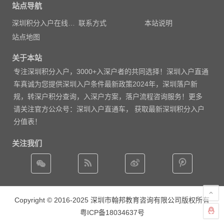
站点导航
深圳积分入户在线测评
联系方式
本站说明
站点地图
关于本站
专注
深圳积分入户
，3000
+入深户者的共同选择！深圳入户直通
车真诚为您提供深圳入户条件最新政策2024年，深圳落户新
规，转深户积分查询，入深户方案，落户流程咨询服务！更多
请
关注官方公众号：深圳入户直通车， 获取
最新深圳积分入户
分值表
！
关注我们
Copyright © 2016-2025 深圳市翰邦教育咨询有限公司版权所有
粤ICP备18034637号