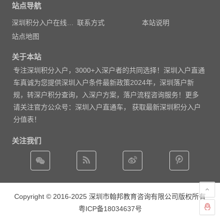
站点导航
深圳积分入户在线测评
联系方式
本站说明
站点地图
关于本站
专注
深圳积分入户
，3000
+入深户者的共同选择！深圳入户直通
车真诚为您提供深圳入户条件最新政策2024年，深圳落户新
规，转深户积分查询，入深户方案，落户流程咨询服务！更多
请
关注官方公众号：深圳入户直通车， 获取
最新深圳积分入户
分值表
！
关注我们
Copyright © 2016-2025 深圳市翰邦教育咨询有限公司版权所有
粤ICP备18034637号