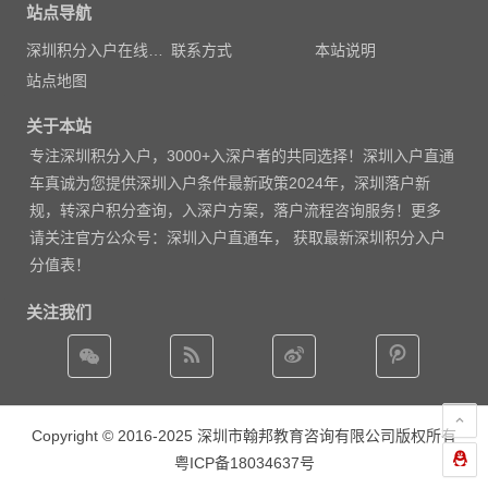
站点导航
深圳积分入户在线测评
联系方式
本站说明
站点地图
关于本站
专注
深圳积分入户
，3000
+入深户者的共同选择！深圳入户直通
车真诚为您提供深圳入户条件最新政策2024年，深圳落户新
规，转深户积分查询，入深户方案，落户流程咨询服务！更多
请
关注官方公众号：深圳入户直通车， 获取
最新深圳积分入户
分值表
！
关注我们
Copyright © 2016-2025 深圳市翰邦教育咨询有限公司版权所有
粤ICP备18034637号