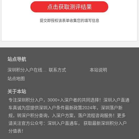
提交即授权该表单收集您的填写信息
站点导航
深圳积分入户在线测评
联系方式
本站说明
站点地图
关于本站
专注
深圳积分入户
，3000
+入深户者的共同选择！深圳入户直通
车真诚为您提供深圳入户条件最新政策2024年，深圳落户新
规，转深户积分查询，入深户方案，落户流程咨询服务！更多
请
关注官方公众号：深圳入户直通车， 获取
最新深圳积分入户
分值表
！