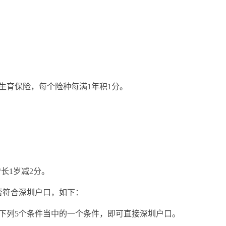
生育保险，每个险种每满1年积1分。
增长1岁减2分。
否符合深圳户口，如下：
下列5个条件当中的一个条件，即可直接深圳户口。