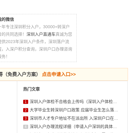
我的微信
十年专注深圳积分入户，30000+转深户
者的共同选择！
深圳入户直通车
真诚为您
提供2023年深圳入户条件，深圳落户流
程，入深户积分查询，深圳户口办理咨询
服务！
得（免费入户方案）
点击申请入口>>
热门文章
深圳入户体检不合格会上传吗（深圳入户体检结果不合格怎么办）
1
大学毕业生转深圳户口政策 应届毕业生怎么落户深圳流程
2
深圳市人才专户地址不在派出所 入深圳户口在哪里办理
3
深圳入户办理流程详细（申请入户深圳的具体流程官网入口）
4