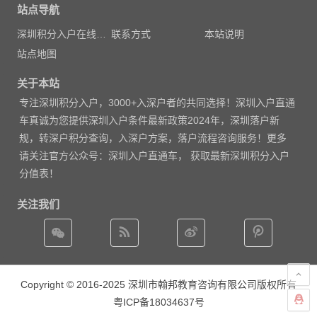
站点导航
深圳积分入户在线测评
联系方式
本站说明
站点地图
关于本站
专注
深圳积分入户
，3000
+入深户者的共同选择！深圳入户直通
车真诚为您提供深圳入户条件最新政策2024年，深圳落户新
规，转深户积分查询，入深户方案，落户流程咨询服务！更多
请
关注官方公众号：深圳入户直通车， 获取
最新深圳积分入户
分值表
！
关注我们
Copyright © 2016-2025 深圳市翰邦教育咨询有限公司版权所有
粤ICP备18034637号