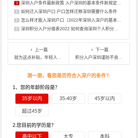
深圳入户条件最新政策 入户深圳的基本条件新规定积分
3
如何迁入深圳户口 户口怎样迁移深圳需要什么条件
4
怎么样才能入深圳户口（2022年深圳入深户的基本条件）
5
深圳积分入户分值表2022 如何查询深圳个人积分有多少
6
上一篇
下一篇
就为这点补贴，年轻人都选择入深户，到底值还是不值？
积分入户深圳谨防不良记录导致积分被扣, 这些你都了解吗?
文章导航
测一测，看您是否符合入深户的条件？
1、您的年龄阶段是？
35岁以内
35-40岁
45岁以内
超过45岁
2.您目前的学历是？
高中以下
大专
本科