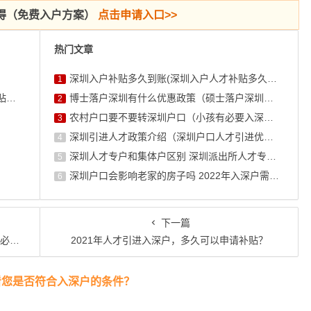
得（免费入户方案）
点击申请入口>>
热门文章
深圳入户补贴多久到账(深圳入户人才补贴多久可以拿到手)
1
深圳市ABCDE类人才分类标准 深圳取消人才补贴了吗
博士落户深圳有什么优惠政策（硕士落户深圳补贴政策）
2
农村户口要不要转深圳户口（小孩有必要入深圳户口吗）
3
深圳引进人才政策介绍（深圳户口人才引进优惠补贴政策）
4
深圳人才专户和集体户区别 深圳派出所人才专户好不好
5
深圳户口会影响老家的房子吗 2022年入深户需要什么条件
6
下一篇
看！
2021年人才引进入深户，多久可以申请补贴？
看您是否符合入深户的条件？